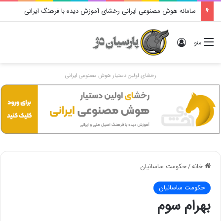
نقد و بررسی سریال alexanser : the making of a god – تریلر زیرنویس فارسی
ورود
منو
رخشای اولین دستیار هوش مصنوعی ایرانی
خانه
/
حکومت ساسانیان
حکومت ساسانیان
بهرام سوم