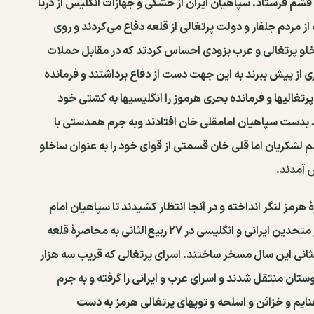
شم فرستاد. سپاهیان ایران از خشکی و جهازات انگلیس از دریا
 به باد گلوله گرفتند در این وقت قریب ۲۵۰عرب از مردم جلفار و دولت پرتغالی از قلعه دفاع می‌کردند و روی
اخلو پرتغالی و عرب بزودی احساس کردتد که در مقابل حملات
ری از پیش ببرند به این جهت دست از دفاع برداشتند و فرمانده
تغالیها و فرمانده بحری هرموز را انگلیسیها به کشتی خود
ند بدست سپاهیان امامقلی خان افتادند وبه جرم همدستی با
م لشکریان اما قلی خان قسمتی از قوای خود را به عنوان ساخلو
 آمدند.
 ربیع‌الثانی ۱۰۳۱ق به کنار جزیرهٔ هرمز لنگر انداخته و در آنجا انتظار کشیدند تا سپاهیان امام
قلی خان هم از خشکی برسند. بعد از رسیدن این لشکر متحدین ایرانی و انگلیسی در ۲۷ ربیع‌الثانی به محاصرهٔ قلعه
اختند و آنجا را سرانجام در۱۰ جمادی الثانی این سال مسخر ساختند. اسرای پرتغالی که قریب سه هزار
ستان منتقل شدند و اسرای عرب و ایرانی را گرفته و به جرم
نایم و خزائن و اسلحه و توپهای پرتغالی هرمز به دست