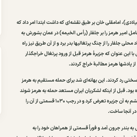
نگ ایران و پرتغال و فتح هرمز در ۱۰۳۱ق (۱۶۲۲ میلادی)، امامقلی خان بر طبق نقشه‌ای که داشت ابتدا امر داد که
 عامل امیر هرمز را بر جلفار (رأس الخیمه) در عمان بشورش به
لی جلفار را از چنگ پرتغالیها بدر برد و از آن طریق نیز راه
 این عنوان که جزیرهٔ هرمز قبل از ورود پرتغال خراجگذار
از پادشها هرمز مطالبهٔ خراج کردند.
 سختی رد کردند. این بهانه‌ای شد برای حمله مستقیم به هرمز
بود. قبل از اینکه لشکریان ایران مستعد حمله به هرمز شوند
فرماندهٔ پرتغالی هرمز برای باز کردن راه آب شیرین از قشم به آن جزیره تعرض کرد و در رجب ۱۰۳۰ قسمتی از آن را
در آنجا ساخت.
 در ربیع‌الاول سال ۱۰۳۱ق با ۵۰۰۰ سپاهی به بندر جرون آمد و فوراً قسمتی از همراهان خود را به