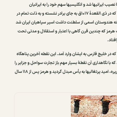
نصیب ایرانیها شد و انگلیسیها سهم خود را به ایرانیان
فروختند. پادشاه هرمز -محمودشاه، برادر فیروز شاه - که در ذی القعدهٔ ۱۰۱۷ق به جای برادر نشسته و به ذلت تمام در
لطنه هندوستان اسمی از سلطنت داشت اسیر سپاهیان ایران شد
دهم جمادی‌الثانی ۱۰۳۱ سلسلهٔ ملوک هرمز که چندین قرن گاهی با اعتبار و استقلال و مدتی تحت
فتاد.
ه در خلیج فارس به ایشان وارد آمد. این نقطه آخرین پناهگاه
 با نگاهداری آن نقطهٔ بسیار مهم باز تجارت سواحل و جزایر را
تحت نظارت خود داشته باشند. با از دست دادن این جریره، امید پرتغالیها به یأس مبدل گردید و هرمز پس از ۱۱۸ سال