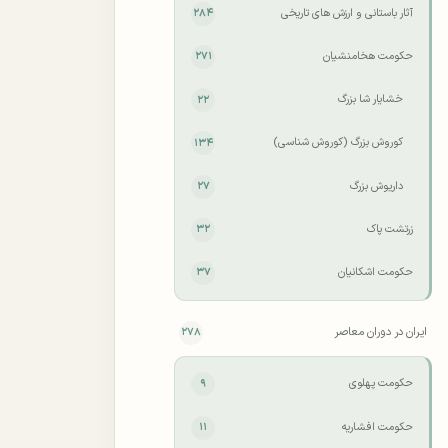
آثار باستانی و ارزش های تاریخی
۲۸۴
حکومت هخامنشیان
۲۷۱
خشایار شا بزرگ
۲۲
کوروش بزرگ (کوروش شناسی)
۱۳۴
داریوش بزرگ
۲۷
زرتشت پاک
۳۲
حکومت اشکانیان
۳۷
ایران در دوران معاصر
۲۷۸
حکومت پهلوی
۹
حکومت افشاریه
۱۱