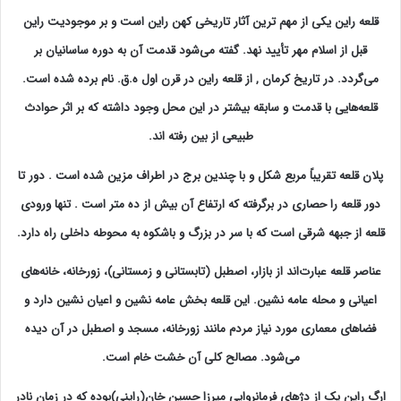
قلعه راین یكی از مهم ترین آثار تاریخی کهن راین است و بر موجودیت راین
قبل از اسلام مهر تأیید نهد. گفته می‌شود قدمت آن به دوره ساسانیان بر
می‌گردد. در تاریخ کرمان , از قلعه راین در قرن اول ه.ق. نام برده شده است.
قلعه‌هایی با قدمت و سابقه بیشتر در این محل وجود داشته كه بر اثر حوادث
طبیعی از بین رفته اند.
پلان قلعه تقریباً مربع شكل و با چندین برج در اطراف مزین شده است . دور تا
دور قلعه را حصاری در برگرفته كه ارتفاع آن بیش از ده متر است . تنها ورودی
قلعه از جبهه شرقی است كه با سر در بزرگ و باشكوه به محوطه داخلی راه دارد.
عناصر قلعه عبارت‌اند از بازار، اصطبل (تابستانی و زمستانی)، زورخانه، خانه‌های
اعیانی و محله عامه نشین. این قلعه بخش عامه نشین و اعیان نشین دارد و
فضاهای معماری مورد نیاز مردم مانند زورخانه، مسجد و اصطبل در آن دیده
می‌شود. مصالح کلی آن خشت خام است.
ارگ راین یک از دژهای فرمانروایی میرزا حسین خان(راینی)بوده که در زمان نادر