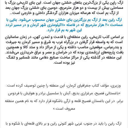
ارگ رایِن یکی از بزرگ‌ترین بناهای خشتی جهان است. این بنای تاریخی بزرگ با
مساحتی بیش از بیست و دو هزار مترمربع، دومین بنای خشتی بزرگ جهان بعد
از ارگ بم است که هرساله میزبان هزاران گردشگر داخلی و خارجی است…
ارگ راین بعد از ارگ بم بزرگترین بناى خشتى جهان محسوب مى‌شود. بنایی با
مساحت ۲۰ هزار مترمربع که در فاصله ۱۱۰كیلومترى شهر كرمان و در مسیر تردد
این شهر به بم قرار دارد.
بر اساس كتب تاریخی، راین منطقه‌ای با قدمت و تمدن كهن، در زمان ساسانیان
است كه به واسطه قرار گرفتن در بزرگراه غرب به شرق و مسیر كرمان به جیرفت
و بندرعباس، موقعیتی مناسب داشته و یكی از مراكز داد و ستد كالا و همچنین
بافت پارچه‌های ارزشمندی بوده كه در خراسان و مصر و عراق خریداری می‌شدند.
این منطقه در گذشته یكی از مراكز ساخت صنایع دفاعی مانند شمشیر و تفنگ
نیز بوده است.
وزیری، مؤلف كتاب جغرافیای كرمان، این منطقه را چنین توصیف كرده است:
«باغستانی فصیح، مرغزاری بدیع، آبش با سلسبیل برادر و هوایش با فردوس
برابر. در این باغستان فصیح قلعه و ارگی باشكوه قرار دارد كه به نام همین منطقه
معروف است.»
ارگ راین را باید در جنوب غربی شهر كنونی راین و بر بالای قلعه‌ای با شكوه و با