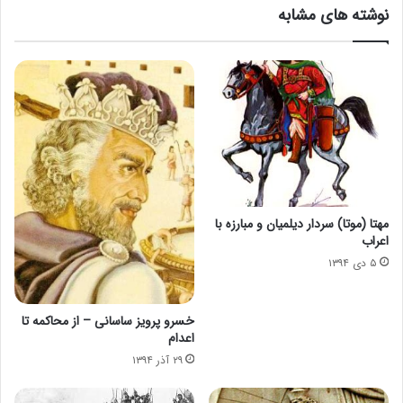
نوشته های مشابه
مهتا (موتا) سردار دیلمیان و مبارزه با
اعراب
۵ دی ۱۳۹۴
خسرو پرویز ساسانی – از محاکمه تا
اعدام
۲۹ آذر ۱۳۹۴