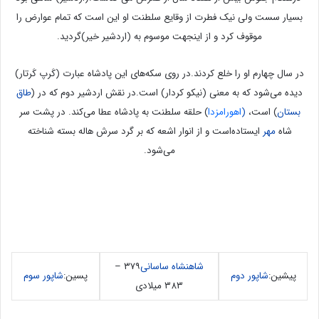
بسیار سست ولی نیک فطرت از وقایع سلطنت او این است که تمام عوارض را
موقوف کرد و از اینجهت موسوم به (اردشیر خیر)گردید.
در سال چهارم او را خلع کردند.در روی سکه‌های این پادشاه عبارت (کَرپ کَرتار)
دیده می‌شود که به معنی (نیکو کردار) است.در نقش اردشیر دوم که در (
طاق
بستان
) است،
(
اهورامزدا
) حلقه سلطنت به پادشاه عطا می‌کند. در پشت سر
شاه
مهر
ایستاده‌است و از انوار اشعه که بر گرد سرش هاله بسته شناخته
می‌شود.
شاهنشاه
ساسانی
۳۷۹ –
پیشین:
شاپور دوم
پسین:
شاپور سوم
۳۸۳ میلادی