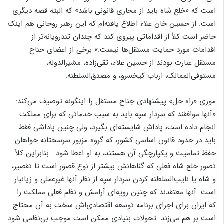
است که «خلع شاه باید از مجاری قانونی باشد» که البته قصه دیگری
است. از حسین خان علاء اطلاع یافته‌ام که این رهبر روحانی هم اینک
حاضر است کلاً از اقداماتی پیروی کند که چندان تندرویانه‌تر از
اقدامات مورد حمایت مستقل‌ها نیست.» برخی از اعضای جناح
مستقل عبارت بودند از حسین علاء، تقی‌زاده، مشیر‌الدوله،
مستوفی‌الممالک، ارباب کیخسرو، و مصدق‌السلطنه.
موری «راه حل» پیشنهادی جناح مستقل را اینگونه توصیف می‌کند:
«آنها موافقند که سردار سپه باید به سبب خدماتی که برای مملکت
انجام داده است، پاداش شایسته‌ای بگیرد، ولی چنین پاداشی فقط
باید در حدود قانون اساسی کشور، که گروه مزبور سرسختانه خواهان
حفظ تمامیت و یکپارچگی آن هستند، به او اعطا شود . بنابراین کلاً
تصور خلع شاه فعلی که گناهانش بیشتر از نوع قصور است تا تقصیر،
و شاه یا نایب‌السلطنه کردن سردار سپه از نظر آنها غیرعملی و زیانبار
است. آنها معتقدند که چنین رویه‌ای آرامش و نظم فعلی مملکت را
که ایران برای اجرای برنامه‌ توسعه اقتصادی‌اش سخت به آن محتاج
است بر هم می‌زند. تحولات بنیادی ممکن است موجب بی‌نظمی شود