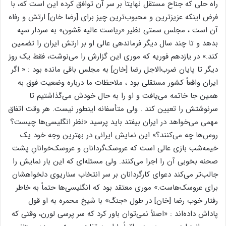
راه حلی که جناح مستقل‌ نهایتاً بر سر آن توافق کرده این است که، با
فرض اینکه عزیز‌ترین و محبوب‌ترین چیز برای [رضا خان] ارتش و رفاه
آن است ، مجلس سمتی نظیر «ریاست عالیه قشون» به سردار سپه
بدهد و تا چند سال دیگر فرماندهی عالی او بر ارتش ایران را تضمین
کند.» در یازدهم فوریه که موری این گزارش را می‌نوشت، فقط یک روز
دیگر تا پایان ضرب‌الاجل رضا [خان] به مجلس باقی مانده بود : « اگر
ایران واقعاً کشور مستقلی بود ، ملاحظات ما درباره وضعیت فوق به
همین جا خاتمه می‌یافت و او را به حال خودش می‌گذاشتیم تا
سرنوشتش را تعیین کند . ولی متأسفانه اینطور نیست. هر وقت اتفاق
مهمی می‌خواهد در ایران بیفتد باید پرسید «نظر انگلیسی‌ها چیست؟
روس‌ها چه می‌کنند؟» این نمایش ایرانی در بهترین وجه خود یک
خیمه‌شب بازی عالی است که عروسک‌‌گردانان و عروسک‌خوانانِ پشت
صحنه بخوبی آن را اجرا می‌کنند. ولی مسئله‌ای که این بار نمایش را
جالب‌تر می‌کند دعوای کارگردانان بر سر انتخاب سناریوی دلخواهشان
برای عروسک‌هاست.» موری معتقد بود که انگلیسی‌ها حتماً به خاطر
رفتار خوب رضا [خان] در طول «جنگ» با شیخ محمره به او قول
پاداش داده‌اند : «اصلاً نمی‌توان باور کرد که سر پرسی لورن، وقتی که