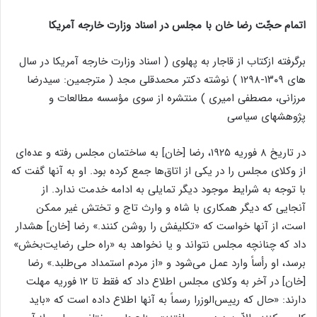
اتمام حجّت رضا خان با مجلس در اسناد وزارت خارجه آمریکا
برگرفته ازکتاب از قاجار به پهلوی ( اسناد وزارت خارجه آمریکا در سال
های ۱۳۰۹-۱۲۹۸ ) نوشته دکتر محمدقلی مجد ( مترجمین: سیدرضا
مرزانی، مصطفی امیری ) منتشره از سوی مؤسسه مطالعات و
پژوهشهای سیاسی
در تاریخ ۸ فوریه ۱۹۲۵، رضا [خان] به ساختمان مجلس رفته و عده‌ای
از وکلای مجلس را در یکی از اتاق‌ها جمع کرده بود. او به آنها گفت که
با توجه به شرایط موجود دیگر تمایلی به ادامه خدمت ندارد. از
آنجایی که دیگر همکاری با شاه و وارث تاج و تختش غیر ممکن
است، از آنها خواست که «تکلیفش را روشن کنند.» رضا [خان] هشدار
داد که چنانچه مجلس نتواند و یا نخواهد به «راه حلی رضایت‌بخش»
برسد، او رأساً وارد عمل می‌شود و «از مردم استمداد می‌طلبد.» رضا
[خان] در آخر به وکلای مجلس اطلاع داد که فقط تا ۱۲ فوریه مهلت
دارند: «حال که رییس‌الوزرا رسماً به آنها اطلاع داده است که «باید