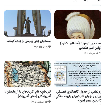
سامانیان زبان پارسی را زنده كردند
همه جیز درمورد (سلطان عثمان)
۸ خرداد ۱۳۹۶
اولین امیر عثمانی
۱۶ خرداد ۱۳۹۶
رونمايي از جدول گاهنگاری تطبيقی
تاریخچه نام آذربایجان یا آزربایجان ،
ايران و جهان «از دوران پارينه سنگي
آتروپاتکان (مکان آتروپات)
تا پايان عصر آهن»
۱۳ اسفند ۱۳۹۵