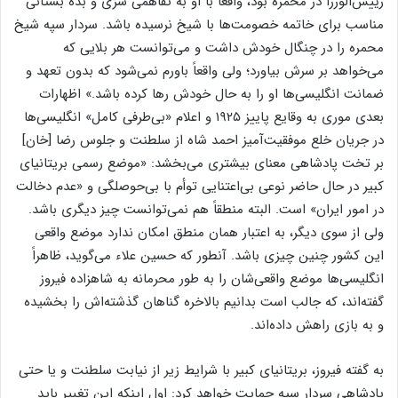
رییس‌الوزرا در محمره بود، واقعاً با او به تفاهمی سرّی و بده بستانی
مناسب برای خاتمه خصومت‌ها با شیخ نرسیده باشد. سردار سپه شیخ
محمره را در چنگال خودش داشت و می‌توانست هر بلایی که
می‌خواهد بر سرش بیاورد؛ ولی واقعاً باورم نمی‌شود که بدون تعهد و
ضمانت انگلیسی‌ها او را به حال خودش رها کرده باشد.» اظهارات
بعدی موری به وقایع پاییز ۱۹۲۵ و اعلام «بی‌طرفی کامل» انگلیسی‌ها
در جریان خلع موفقیت‌آمیز احمد شاه از سلطنت و جلوس رضا [خان]
بر تخت پادشاهی معنای بیشتری می‌بخشد: «موضع رسمی بریتانیای
کبیر در حال حاضر نوعی بی‌اعتنایی توأم با بی‌حوصلگی و «عدم دخالت
در امور ایران» است. البته منطقاً هم نمی‌توانست چیز دیگری باشد.
ولی از سوی دیگر، به اعتبار همان منطق امکان ندارد موضع واقعی
این کشور چنین چیزی باشد. آنطور که حسین علاء می‌گوید، ظاهراً
انگلیسی‌ها موضع واقعی‌شان را به طور محرمانه به شاهزاده فیروز
گفته‌اند، که جالب است بدانیم بالاخره گناهان گذشته‌اش را بخشیده‌
و به بازی‌ راهش داده‌اند.
به گفته فیروز، بریتانیای کبیر با شرایط زیر از نیابت سلطنت و یا حتی
پادشاهی سردار سپه حمایت خواهد کرد: اول اینکه این تغییر باید