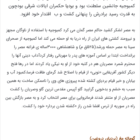
کمبوجیه جانشین سلطنت بود و
بردیا
حکمران ایالات شرقی بودچون
به قدرت رسید برادرش را پنهانی کشت و ب اقتدار خود افزود.
به مصر لشکر کشید حاکم مصر گمان می کرد کمبوجیه با استفاده از ناوگان مجهز
و نیرومند کشتی های ایران از راه دریا به او حمله می کند اما کمبوجیه از صحرای
سینا به مصر حمله ورشد(۵۲۵ق م) و شاهنشاهی ۳۰۰۰ساله ی فراغه مصر را
برانداخت ابتدا بر اساس آموزه های پدر با مهربانی رفتار کردآداب دینی آنها را
محترم شمرد مصریان هم در کتبه خود از او به نیکی یاد کردند اما در رها فتح
دیگر کشور آفریقایی «نوبی» از قیام با اصلاح شد گرمای طاقت فرسا،کمبود آب و
بیابان و خبر قیام بردیای کشته شده پیروزی های وی را ناممکن ساخت به همین
سبب به خشم و بدخویی گرایید گاو آپیس مقدس ترین گاو وصریان را کشت
مصریان از او متنفر شدند فرمانروایی برای مصر انتخاب کرد و به مصر بازگش بین
راه در سوریه از ترس افشا شدن راز «کشته شدن بردار» خود را کشت.
گوماته مغ (بردیای دروغین)