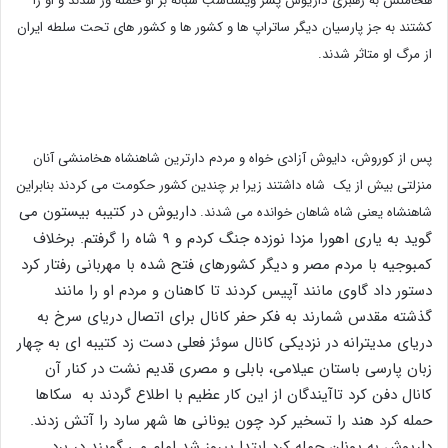
هخامنش به رهبری داریوش پسر ویشتاسب شبانه بر او حمله ور شدند و او را
کشتند به جز پارسیان دیگر ساتراپ ها و کشور ها و کشور های تحت سلطه ایران
از مرگ او متاثر شدند.
پس از کوروش، دایوش آزادی خواه و مردم دارترین شاهنشاه هخامنشی آنان
منزلتی بیش از یک شاه داشتند زیرا بر چندین کشور حکومت می کردند بنابراین
داریوش در کتیبه بیستون می
شاهنشاه یعنی شاه شاهان خوانده می شدند.
گوید به یاری اهورا مزدا نوزده جنگ کردم و ۹ شاه را گرفتم. برخلاف
کمبوجیه با مردم مصر و دیگر کشورهای فتح شده با مهربانی رفتار کرد
دستور داد گاوی مانند آپیس کردند تا کاهنان و مردم او را مانند
گذشته مقدس شمارند به فکر حفر کانال برای اتصال دریای سرخ به
دریای مدیترانه در نزدیکی کانال سوئز فعلی دست زد کتیبه ای به چهار
زبان پارسی باستان عیلامی، بابلی و مصری قدیم نشت در کنار آن
کانال دفن کرد تاآیندگان از این کار عظیم با اطلاع گردند به سکاها
حمله کرد هند را تسخیر کرد چون یونانی ها شهر سارد را آتش زدند.
داریوش به یونان حمله کرد ابتدا پیروز شد امام می گویند در برد