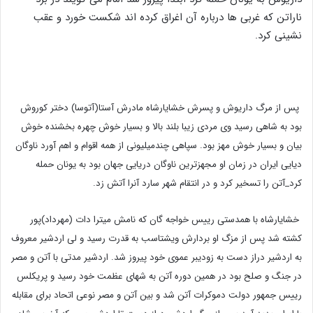
ناراتن که غربی ها درباره آن اغراق کرده اند شکست خورد و عقب
نشینی کرد.
پس از مرگ داریوش و پسرش خشایارشاه مادرش آستا(آتوسا) دختر کوروش
بود به شاهی رسید وی مردی زیبا بلند بالا و بسیار خوش چهره بخشنده خوش
بیان و بسیار خوش مهز بود.
سپاهی چندمیلیونی از همه اقوام و اهم آورد ناوگان
دیایی ایران در زمان او مجهزترین ناوگان دریایی جهان بود به یونان حمله
کرد_آتن را تسخیر کرد و در انتقام شهر سارد آنرا آتش زد.
خشایارشاه با همدستی رییس خواجه گان که نامش میترا دات (مهرداد)پور
کشته شد پس از مزگ او بردارش ویشتاسب به قدرت رسید و لی اردشیر معروف
به اردشیر دراز دست به زودیبر عموی خود پیروز شد. اردشیر مدتی با آتن و مصر
در جنگ و صلح بود در همین دوره آتن به شهای عظمت خود رسید و پریکلس
رییس جمهور دولت دموکرات آتن شد و بین آتن و مصر نوعی اتحاد برای مقابله