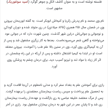
فلسفه نوشته است و به عنوان کاشف الکل و جوهر گوگرد (
اسید سولفوریک
)
مشهور است.
نام وی محمد و نام پدرش زکریا و کنیه‌اش ابوبکر است. به گفته ابوریحان بیرونی
وی در شعبان سال ۲۵۱ هجری (۸۶۵ میلادی) در ری متولد شده و دوران کودکی
و نوجوانی‌ و جوانی‌اش دراین شهر گذشت. چنین شهرت دارد که در جوانی عود
می‌نواخته و گاهی شعر می‌سروده‌است. بعدها به کار زرگری مشغول شد و پس از
آن به کیمیاگری روی آورد، وی در سنین بالا علم طب را آموخت. بیرونی معتقد
است او در ابتدا به کیمیا اشتغال داشته و پس از آن‌که در این راه چشمش در
اثر کار زیاد با مواد تند و تیزبو آسیب دید، برای درمان چشم به پزشکی روی
آورد.
رازی برای آموختن علم به بغداد سفر کرد و مدتی نامعلوم در آن‌جا اقامت گزید و
به تحصیل علم پرداخت و سپس ریاست بیمارستان معتضدی را برعهده گرفت.
پس از مرگ معتضد خلیفه عباسی به ری بازگشت و عهده‌دار ریاست بیمارستان
ری شد و تا پایان عمر در این شهر به درمان بیماران مشغول بود. رازی در آخر