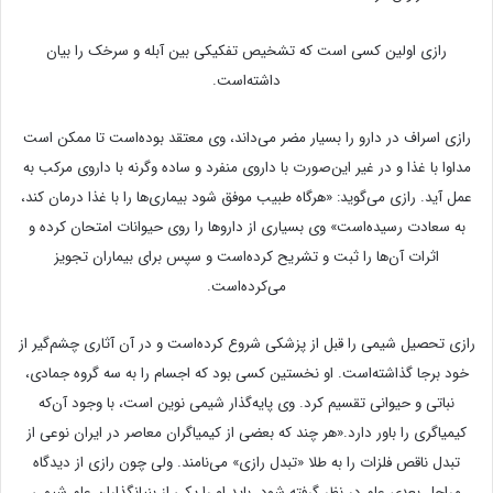
رازی اولین کسی است که تشخیص تفکیکی بین آبله و سرخک را بیان
داشته‌است.
رازی اسراف در دارو را بسیار مضر می‌داند، وی معتقد بوده‌است تا ممکن است
مداوا با غذا و در غیر این‌صورت با داروی منفرد و ساده وگرنه با داروی مرکب به
عمل آید. رازی می‌گوید: «هرگاه طبیب موفق شود بیماری‌ها را با غذا درمان کند،
به سعادت رسیده‌است» وی بسیاری از داروها را روی حیوانات امتحان کرده و
اثرات آن‌ها را ثبت و تشریح کرده‌است و سپس برای بیماران تجویز
می‌کرده‌است.
رازی تحصیل شیمی را قبل از پزشکی شروع کرده‌است و در آن آثاری چشم‌گیر از
خود برجا گذاشته‌است. او نخستین کسی بود که اجسام را به سه گروه جمادی،
نباتی و حیوانی تقسیم کرد. وی پایه‌گذار شیمی‌ نوین است، با وجود آن‌که
کیمیاگری را باور دارد.«هر چند که بعضی از کیمیاگران معاصر در ایران نوعی از
تبدل ناقص فلزات را به طلا «تبدل رازی» می‌نامند. ولی چون رازی از دیدگاه
مراحل بعدی علم در نظر گرفته شود، باید او را یکی از بنیانگذاران علم شیمی