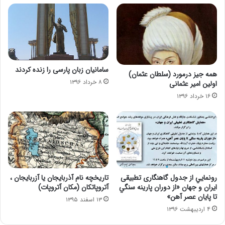
سامانیان زبان پارسی را زنده كردند
همه جیز درمورد (سلطان عثمان)
۸ خرداد ۱۳۹۶
اولین امیر عثمانی
۱۶ خرداد ۱۳۹۶
رونمايي از جدول گاهنگاری تطبيقی
تاریخچه نام آذربایجان یا آزربایجان ،
ايران و جهان «از دوران پارينه سنگي
آتروپاتکان (مکان آتروپات)
تا پايان عصر آهن»
۱۳ اسفند ۱۳۹۵
۴ اردیبهشت ۱۳۹۶