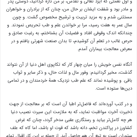
و اول نعمتی که ایزد تعالی و تقدس، بر من تازه گردانید، دوستی پدر
و مادر بود و شفقت ایشان بر حال من، چنان که از برادران و خواهران
مستثنی شدم و به مزید تربیت و ترشیح مخصوص گشت. و چون
سال عمر به هفت رسید، مرا بر خواندن علم و طب تحریص نمودند. و
چندانکه اندک وقوفی افتاد و فضیلت آن بشناختم، به رغبت صادق و
حرص غالب در تعلم آن کوشیدم، تا بدان صنعت شهرتی یافتم و در
معرض معالجت بیماران آمدم.
آنگاه نفس خویش را میان چهار کار که تکاپوی اهل دنیا از آن نتواند
گذشت، مخیر گردانیدم: وفور مال و لذات حال، و ذکر سایر و ثواب
باقی. و پوشیده نماند که علم طب نزدیک همهٔ خردمندان و در تمامی
دین‌ها ستوده است.
و در کتب آورده‌اند که فاضل‌تر اطبا آن است که بر معالجت از جهت
ذخیرت آخرت مواظبت نماید، که به ملازمت این سیرت نصیب دنیا
هر چه کامل‌تر بیاید و رستگاری عقبی مدخر گردد، چنان که غرض
کشاورز در پراکندن تخم، دانه باشد که قوت او باشد، اما کاه که علف
ستوران است به تبع آن هم حاصل آید. از جمله بر این کار اقبال تمام