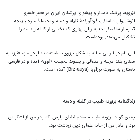
بُرْزویه‌، پزشک‌ نامدار و پیشوای پزشکان‌ ایران‌ در عصر خسرو
انوشیروان‌ ساسانى‌، گردآورندهٔ کلیله و دمنه و احتمالاً مترجم‌ پنجه‌
تنتره‌ از سانسکریت‌ به‌ زبان پهلوی که‌ بخشى‌ از کلیله و دمنه را
تشکیل‌ مى‌دهد٬ بوده‌است.
این‌ نام‌ در فارسی میانه به‌ شکل‌ برزوی، ساخته‌شده‌ از دو جزء «بُرز» به
‌معنای‌ بلند مرتبه‌ و متعالى‌ و پسوند تحبیب‌ «اوی‌» آمده و در فارسی
باستان به‌ صورت‌ برزآویا (Brz-auya) آمده‌ است‌.
زندگینامه برزویه طبیب در کلیله و دمنه
چنین گوید برزویه طبیب، مقدم اطبای پارس، که پدر من از لشکریان
بود و مادر من از خانه علمای دین زردشت بود.