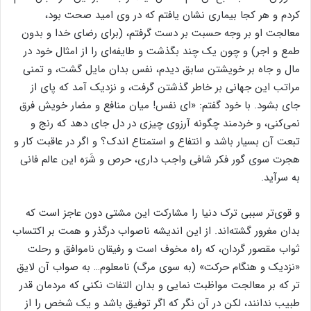
کردم و هر کجا بیماری نشان یافتم که در وی امید صحت بود،
معالجت او بر وجه حسبت بر دست گرفتم، (برای رضای خدا و بدون
طمع و اجر) و چون یک چند بگذشت و طایفه‌ای را از امثال خود در
مال و جاه بر خویشتن سابق دیدم، نفس بدان مایل گشت، و تمنی
مراتب این جهانی بر خاطر گذشتن گرفت، و نزدیک آمد که پای از
جای بشود. با خود گفتم: «ای نفس! میان منافع و مضار خویش فرق
نمی‌کنی، و خردمند چگونه آرزوی چیزی در دل جای دهد که رنج و
تبعت آن بسیار باشد و انتفاع و استمتاع اندک؟ و اگر در عاقبت کار و
هجرت سوی گور فکر شافی واجب داری، حرص و شَرَه این عالم فانی
به سرآید.
و قوی‌تر سببی ترک دنیا را مشارکت این مشتی دون عاجز است که
بدان مغرور گشته‌اند. از این اندیشه ناصواب درگذر و همت بر اکتساب
ثواب مقصور گردان، که راه مخوف است و رفیقان ناموافق و رحلت
«نزدیک و هنگام حرکت» (به سوی مرگ) نامعلوم… به صواب آن لایق
تر که بر معالجت مواظبت نمایی و بدان التفات نکنی که مردمان قدر
طبیب ندانند، لکن در آن نگر که اگر توفیق باشد و یک شخص را از