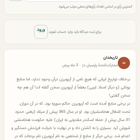
کمترین رأی بر اساس تعداد رأی‌های منفی مرتب می‌شود.
ورود
برای ثبت دیدگاه باید وارد حساب شوید.
تاریخدان
ت
مشارکت‌کنندهٔ پارسیان دژ · 3 ماه پیش
برخلاف تواریخ ایرانی که هیچ نامی از آریوبرزن درآن وجود ندارد، اما منابع
یونانی (و دیگر اسناد غربی) بعضاً از آریوبرزن سخن گفته اند! آن هم چه
سخن گفتنی!
در برخی منابع آمده است که آریوبرزن حاکم سوریه بود، که در آن دوران،
تحت اشغال هخامنشیان بود. او در سال 365 پیش از میلاد (یعنی حدود
31 سال پیش از حمله اسکندر مقدونی به ایران) علیه حکومت هخامنشی
شورش کرد. بسیاری را به کشتن داد و در نهایت با خیانت فرزندش دستگیر و
اعدام شد. برخی دیگر از منابع از شخصی به نام آریوبرزن نام برده‌اند که در