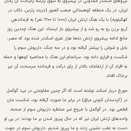
نیروهای اسکندر مقدونی در پیشروی به سوی پارسه پایتخت آن زمان
ایران، در یک منطقه کوهستانی صعب العبور (دربند پارس، تكاب در
کهگیلویه) با یک هنگ ارتش ایران (۱۰۰۰ تا ۱۲۰۰ نفر) به فرماندهی
آریو برزن رو به رو شد و از پیشروی باز ایستاد. این هنگ چندین روز
مانع ادامه پیشروی ارتش ده‌ها هزار نفری اسکندر شده بود که مصر،
بابل و شوش را پیشتر گرفته بود و در سه جنگ، داریوش سوم را
شکست و فراری داده بود. سرانجام این هنگ با محاصره کوهها و حمله
به افراد آن از ارتفاعات بالاتر از پای درآمد و فرمانده سرسخت آن نیز
برخاک افتاد.
مورخ دربار اسكند نوشته است که اگر چنین مقاومتی در نبرد گوگمل
در (كردستان کنونی عراق) در برابر ما صورت گرفته بود، شکست مان
قطعی بود. در گوگمل با خروج غیر منتظره داریوش سوم از صحنه،
واحدهای ارتش ایران نیز که در حال پیروز شدن بر ما بودند؛ در پی او
دست به عقب نشینی زدند و ما پیروز شدیم. داریوش سوم در جهت