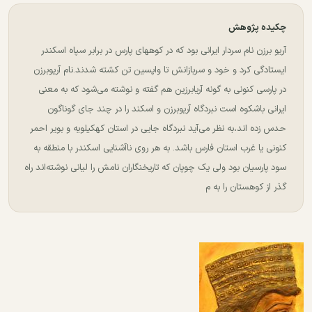
چکیده پژوهش
آریو برزن نام سردار ایرانی بود که در کوههای پارس در برابر سپاه اسكندر
ایستادگی کرد و خود و سربازانش تا واپسین تن کشته شدند.نام آریوبرزن
در پارسی کنونی به گونه آریابرزین هم گفته و نوشته می‌شود که به معنی
ایرانی باشکوه است نبردگاه آریوبرزن و اسكند را در چند جای گوناگون
حدس زده اند،به نظر می‌آید نبردگاه جایی در استان كهكیلویه و بویر احمر
کنونی یا غرب استان فارس باشد. به هر روی ناآشنایی اسکندر با منطقه به
سود پارسیان بود ولی یک چوپان که تاریخنگاران نامش را لیانی نوشته‌اند راه
گذر از کوهستان را به م