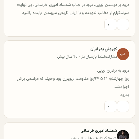
درود بر دوستان آریایی، درود بر جناب شمشاد امیری خراسانی، بی نهایت
سپاسگزارم از مطالب آموزنده و با ارزش تاریخی میهنمان. پاینده باشید
۰
۱
کوروش پدر ایران
کپ
مشارکت‌کنندهٔ پارسیان دژ · 10 سال پیش
درود به برادران اریایی
روز چهارشنبه ۲۱ ۵ ۹۴روز مقاومت اریوبرزن بود وحیف که مراسمی براش
اجرا نشد
بدرود
۰
۱
شمشاد امیری خراسانی
پژوهشگر تاریخ · 14 سال پیش