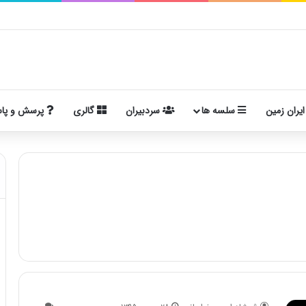
ی تاریخی، مفهومی و ایدئولوژیک
ایران زمین
سلسه ها
سردبیران
گالری
پرسش و پا