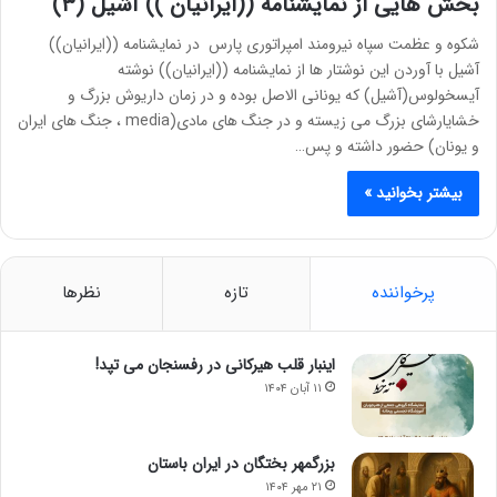
بخش هایی از نمایشنامه ((ایرانیان )) آشیل (۳)
شکوه و عظمت سپاه نیرومند امپراتوری پارس در نمایشنامه ((ایرانیان))
آشیل با آوردن این نوشتار ها از نمایشنامه ((ایرانیان)) نوشته
آیسخولوس(آشیل) که یونانی الاصل بوده و در زمان داریوش بزرگ و
خشایارشای بزرگ می زیسته و در جنگ های مادی(media ، جنگ های ایران
و یونان) حضور داشته و پس…
بیشتر بخوانید »
پرخواننده
تازه
نظرها
اینبار قلب هیرکانی در رفسنجان می تپد!
۱۱ آبان ۱۴۰۴
بزرگمهر بختگان در ایران باستان
۲۱ مهر ۱۴۰۴