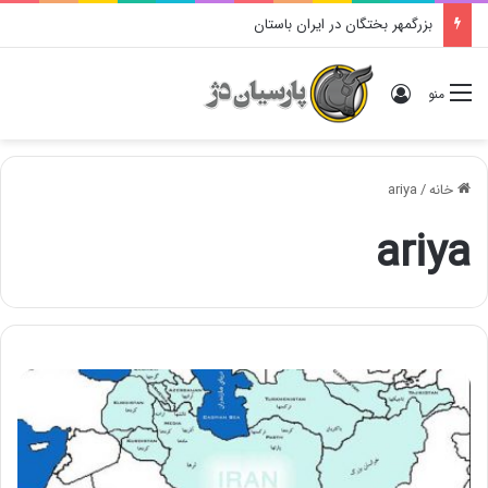
بزرگمهر بختگان در ایران باستان
ورود
منو
خانه
/
ariya
ariya