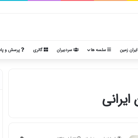
ایران زمین
سلسه ها
سردبیران
گالری
پرسش و پا
ﺍﻳﺮﺍﻧﻰ