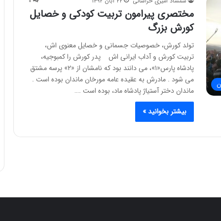
شمشاد امیری خراسانی
۲۲ آبان ۱۳۹۲
۰
مختصری پیرامون تربیت کودکی و ﺧﺼﺎﻳﻞ
کورش بزرگ
ﺗﻮﻟﺪ ﻛﻮﺭﺵ، ﺧﺼﻮﺻﻴﺎﺕ ﺟﺴﻤﺎﻧﻰ ﻭ ﺧﺼﺎﻳﻞ ﻣﻌﻨﻮﻯ ﺍﺵ،
ﺗﺮﺑﻴﺖ ﻛﻮﺭﺵ ﻭ ﺁﺩﺍﺏ ﺍﻳﺮﺍﻧﻰ ﺍﺵ ﭘﺪﺭ ﻛﻮﺭﺵ ﺭﺍ ﻛﻤﺒﻮﺟﻴﻪ،
ﭘﺎﺩﺷﺎﻩ ﭘﺎﺭﺱ«۱»، ﻣﻰ ﺩﺍﻧﻨﺪ ﺑﻮﺩ ﻛﻪ ﻧﺎﻣﺸﺎﻥ ﺍﺯ «۲» ﭘﺮﺳﻪ ﻣﺸﺘﻖ
ﻣﻰ ﺷﻮﺩ . ﻣﺎﺩﺭﺵ ﺑﻪ ﻋﻘﻴﺪﻩ ﻋﺎﻣﻪ ﻣﻮﺭﺧﺎﻥ ﻣﺎﻧﺪﺍﻥ ﺑﻮﺩﻩ ﺍﺳﺖ .
ن
ﻣﺎﻧﺪﺍﻥ ﺩﺧﺘﺮ ﺁﺳﺘﻴﺎژ ﭘﺎﺩﺷﺎﻩ ﻣﺎﺩ، ﺑﻮﺩﻩ ﺍﺳﺖ .…
بیشتر بخوانید »