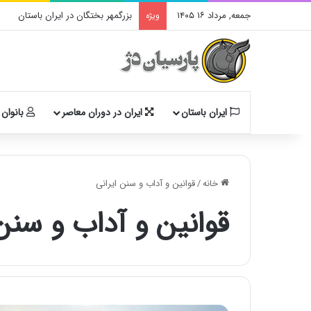
جمعه, مرداد ۱۶ ۱۴۰۵
بزرگمهر بختگان در ایران باستان
ویژه
ایران باستان
ایران در دوران معاصر
بانوان 
خانه
/
ﻗﻮﺍﻧﻴﻦ ﻭ ﺁﺩﺍﺏ ﻭ ﺳﻨﻦ ﺍﻳﺮﺍﻧﻰ
ﻗﻮﺍﻧﻴﻦ ﻭ ﺁﺩﺍﺏ ﻭ ﺳﻨﻦ 