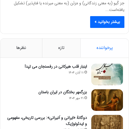
جز گَیو (به معنی زندگانی) و مَرَتَن (به معنی میرنده یا فناپذیر) تشکیل
یافته‌است.…
بیشتر بخوانید »
پرخواننده
تازه
نظرها
اینبار قلب هیرکانی در رفسنجان می تپد!
۱۱ آبان ۱۴۰۴
بزرگمهر بختگان در ایران باستان
۲۱ مهر ۱۴۰۴
دوگانهٔ «ایرانی و اَنیرانی»: بررسی تاریخی، مفهومی
و ایدئولوژیک