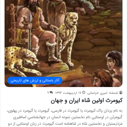
آثار باستانی و ارزش های تاریخی
شمشاد امیری خراسانی
۱۷ اردیبهشت ۱۳۹۴
۹
کیومرث اولین شاه ایران و جهان
به نام یزدان پاک کیومرث یا گیومرث در فارسی، گیومرت یا گیومرد در پهلوی،
گَیومَرَتَن در اوستایی نام نخستین نمونه انسان در جهانشناسی اساطیری
مَزدَیَسنیان و نخستین شاه در شاهنامه است.گیومرث در زبان اوستایی از دو