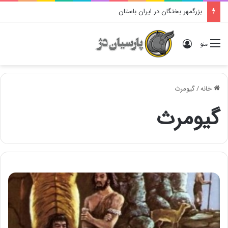
بزرگمهر بختگان در ایران باستان
ورود
منو
خانه
/
گیومرث
گیومرث