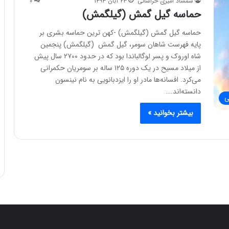
شمشاد امیری خراسانی
۲۳ آبان ۱۳۹۳
۰
حماسه گیل گمش (گیلگمش)
حماسه گیل گمش (گیلگمش) -کهن ترین حماسه بشری بر
پایه فهرست شاهان سومر، گیل گمش (گیلگمش) پنجمین
شاه اوروک و پسر لوگالباندا بود که در حدود ۲۷۰۰ سال پیش
از میلاد مسیح در یک دوره ۱۲۵ ساله بر سومریان حکمرانی
می‌کرد. افسانه‌ها مادر او را ایزدبانویی به نام نینسون
دانسته‌اند.…
ی
بیشتر بخوانید »