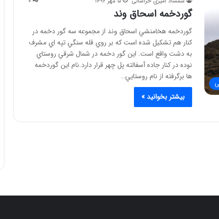
شمشاد امیری خراسانی
۵ مهر ۱۳۹۲
۰
گوردخمه اسحاق وند
گوردخمه هخامنشي اسحاق وند از مجموعه سه گور دخمه در
كنار هم تشكيل شده است كه بر روي قله سنگي تپه اي مشرف
به دشت واقع است. اين گور دخمه در شمال شرقي روستاي
نوده در كنار جاده آسفالته پل چهر قرار دارد.نام اين گوردخمه
ها برگرفته از نام روستايي…
ی
بیشتر بخوانید »