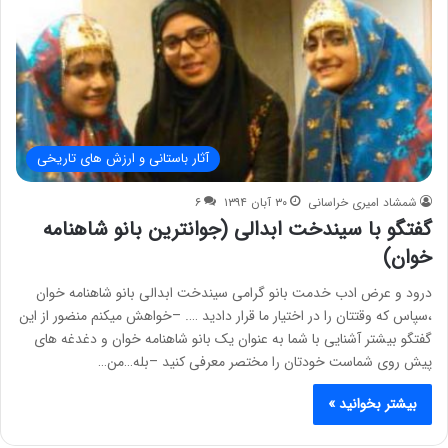
آثار باستانی و ارزش های تاریخی
شمشاد امیری خراسانی
۳۰ آبان ۱۳۹۴
۶
گفتگو با سیندخت ابدالی (جوانترین بانو شاهنامه
خوان)
درود و عرض ادب خدمت بانو گرامی سیندخت ابدالی بانو شاهنامه خوان
،سپاس که وقتتان را در اختیار ما قرار دادید …. –خواهش میکنم منضور از این
گفتگو بیشتر آشنایی با شما به عنوان یک بانو شاهنامه خوان و دغدغه های
پیش روی شماست خودتان را مختصر معرفی کنید –بله…من…
بیشتر بخوانید »