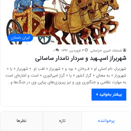
ایران باستان
شمشاد امیری خراسانی
۳ فروردین ۱۳۹۲
۰
شهربراز اسپـهبد و سردار نامدار ساسانی
شهربراز، نام اصلی او « فـرخان » بود و « شهربراز » لقب او. « شهربراز » یا «
شهروراز » به معنای « گراز کشور » یا « گراز امپراتوری » است و اشاره‌ای است
به مهارت نظامی و جنگاوری وی و نیز پیروزی‌های پیاپی وی در جنگ‌ها و…
بیشتر بخوانید »
پرخواننده
تازه
نظرها