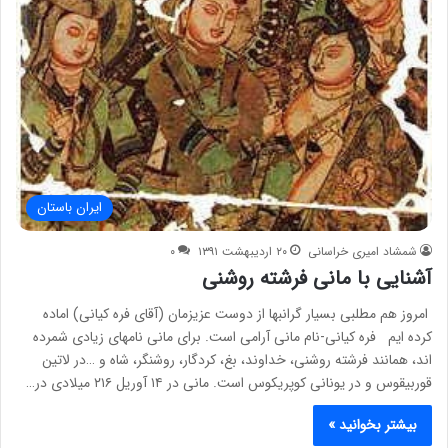
ایران باستان
شمشاد امیری خراسانی
۲۰ اردیبهشت ۱۳۹۱
۰
آشنایی با مانی فرشته روشنی
امروز هم مطلبی بسیار گرانبها از دوست عزیزمان (آقای فره کیانی) اماده
کرده ایم فره کیانی-نام مانی آرامی است. برای مانی نامهای زیادی شمرده
اند، همانند فرشته روشنی، خداوند، بغ، کردگار، روشنگر، شاه و …در لاتین
قوربیقوس و در یونانی کوپریکوس است. مانی در ۱۴ آوریل ۲۱۶ میلادی در…
بیشتر بخوانید »