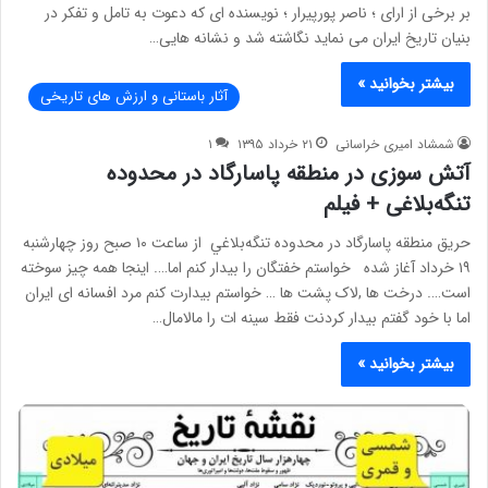
بر برخی از ارای ؛ ناصر پورپيرار ؛ نويسنده ای که دعوت به تامل و تفکر در
بنيان تاريخ ايران می نمايد نگاشته شد و نشانه هايی…
بیشتر بخوانید »
آثار باستانی و ارزش های تاریخی
شمشاد امیری خراسانی
۲۱ خرداد ۱۳۹۵
۱
آتش سوزی در منطقه پاسارگاد در محدوده
تنگه‌بلاغی + فیلم
حريق منطقه پاسارگاد در محدوده تنگه‌بلاغي از ساعت ۱۰ صبح روز چهارشنبه
۱۹ خرداد آغاز شده خواستم خفتگان را بیدار کنم اما…. اینجا همه چیز سوخته
است…. درخت ها ,لاک پشت ها … خواستم بیدارت کنم مرد افسانه ای ایران
اما با خود گفتم بیدار کردنت فقط سینه ات را مالامال…
بیشتر بخوانید »