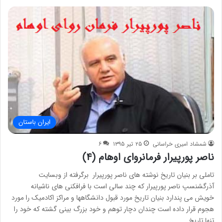
ایران باستان
شمشاد امیری خراسانی
۲۵ تیر ۱۳۹۵
۶
ناصر پورپیرار فرمانروای اوهام (۴)
تاملی بر بنيان تاريخ نوشته های ناصر پورپيرار برگرفته از وبسایت
آذرگشنسپ ناصر پورپيرار که چند سالی است با فرافکنی های ناشيانه
خويش می پندارد بنيان تاريخ مورد قبول دانشگاهها و مراکز اکادميک را مورد
هجوم قرار داده است چندان دچار توهم و خود بزرگ بينی گشته که خود را
تنها تاريخ…