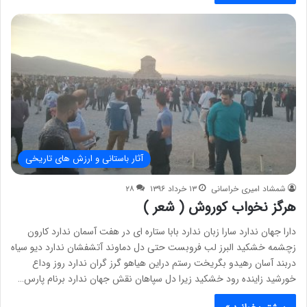
آثار باستانی و ارزش های تاریخی
شمشاد امیری خراسانی
۱۳ خرداد ۱۳۹۶
۲۸
هرگز نخواب کوروش ( شعر )
دارا جهان ندارد سارا زبان ندارد بابا ستاره ای در هفت آسمان ندارد کارون
زچشمه خشکید البرز لب فروبست حتی دل دماوند آتشفشان ندارد دیو سیاه
دربند آسان رهیدو بگریخت رستم دراین هیاهو گرز گران ندارد روز وداع
خورشید زاینده رود خشکید زیرا دل سپاهان نقش جهان ندارد برنام پارس…