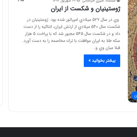
شمشاد امیری خراسانی
۲۲ شهریور ۱۳۹۲
۰
ژوستينيان و شکست از ایران
وي در سال ۵۲۷ ميلادي امپراتور شده بود. ژوستينيان در
شكست سال ۵۴۰ ميلادي از ارتش ايران، انتاكيه را از دست
داد و در شكست سال ۵۴۵ مجبور شد كه با پراخت ۵ هزار
سكه طلا به ايران موافقت با ترك مخاصمه را به دست آورد.
قبلا ميان وي و…
بیشتر بخوانید »
ن