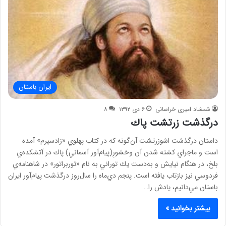
ایران باستان
شمشاد امیری خراسانی
۶ دی ۱۳۹۲
۸
درگذشت زرتشت پاك
داستان درگذشت اشوزرتشت آن‌گونه كه در كتاب پهلوي «زادسپرم» آمده
است و ماجراي كشته شدن آن وخشورِ(پيام‌آور آسماني) پاك در آتشكده‌ي
بلخ، در هنگام نيايش و به‌دست يك توراني به نام «توربراتور» در شاهنامه‌ي
فردوسي نيز بازتاب يافته است. پنجم دي‌ماه را سال‌روز درگذشت پيام‌آور ايران
باستان مي‌دانيم، يادش را…
بیشتر بخوانید »