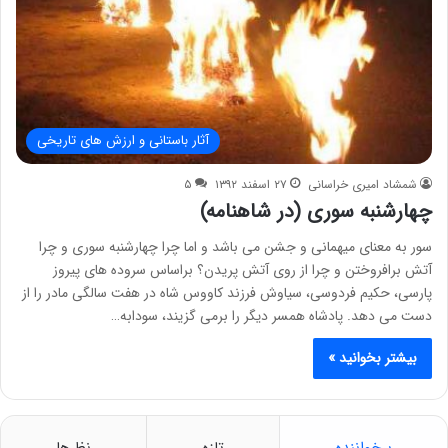
آثار باستانی و ارزش های تاریخی
شمشاد امیری خراسانی
۲۷ اسفند ۱۳۹۲
۵
چهارشنبه سوری (در شاهنامه)
سور به معناى میهمانى و جشن مى باشد و اما چرا چهارشنبه سورى و چرا
آتش برافروختن و چرا از روى آتش پریدن؟ براساس سروده هاى پیروز
پارسى، حکیم فردوسى، سیاوش فرزند کاووس شاه در هفت سالگى مادر را از
دست مى دهد. پادشاه همسر دیگر را برمى گزیند، سودابه…
بیشتر بخوانید »
پرخواننده
تازه
نظرها