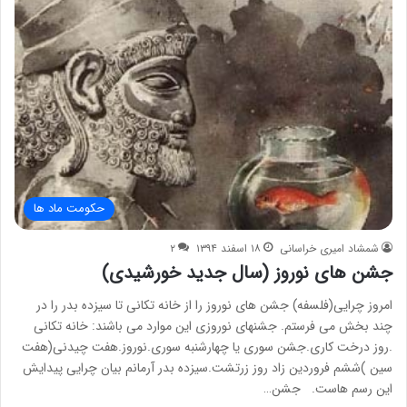
حکومت ماد ها
شمشاد امیری خراسانی
۱۸ اسفند ۱۳۹۴
۲
جشن های نوروز (سال جدید خورشیدی)
امروز چرایی(فلسفه) جشن های نوروز را از خانه تکانی تا سیزده بدر را در
چند بخش می فرستم. جشنهای نوروزی این موارد می باشند: خانه تکانی
.روز درخت کاری.جشن سوری یا چهارشنبه سوری.نوروز.هفت چیدنی(هفت
سین )ششم فروردین زاد روز زرتشت.سیزده بدر آرمانم بیان چرایی پیدایش
این رسم هاست. جشن…