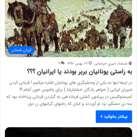
ایران باستان
شمشاد امیری خراسانی
۲۲ بهمن ۱۳۹۲
۹
به راستی یونانیان بربر بودند یا ایرانیان ؟؟؟
در اینجا تنها به یکی از وحشیگری های یونانیان اشاره میکنیم ! قربانی کردن
اسیران ایرانی ( خواهر زادگان خشایارشا ) برای باخوس خون آشام !!!
ثميستوكليس در پيرامون كشتى فرماندهى به گزاردن قربانى پرداخته بود كه
سه تن دستگير نزد او آوردند و اينان كه رختهاى گرانبهاى زر دوز…
بیشتر بخوانید »