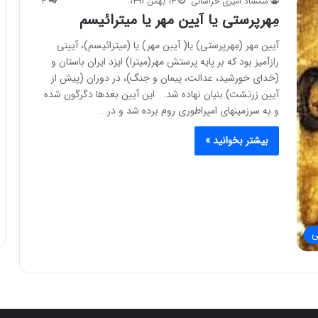
شمشاد امیری خراسانی
۱۳ بهمن ۱۳۹۱
۴
مِهرپرستی یا آیین مهر یا میترائیسم
آیین مهر (مِهرپرستی) یا( آیین مهر) یا (میترائیسم)، آیینی
رازآمیز بود که بر پایه پرستش مهر(میترا) ایزد ایران باستان و
(خدای خورشید، عدالت، پیمان و جنگ)، در دوران (پیش از
آیین زرتشت) بنیان نهاده شد. این آیین بعدها دگرگون شده
و به سرزمینهای امپراطوری روم برده شد و در…
بیشتر بخوانید »
ی