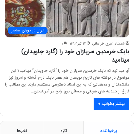
ایران در دوران معاصر
شمشاد امیری خراسانی
۱۲ تیر ۱۳۹۳
۱
بابک خرمدین سربازان خود را (گارد جاویدان)
مینامید
آیا میدانید که بابک خرمدین سربازان خود را “گارد جاویدان” مینامید؟ این
موضوع در نوشته های تاریخ نویسان هم عصر بابک درج گشته و امروز نیز
دانشمندان و محققانی که به این اسناد دسترسی مستقیم دارند این مطالب را
فارغ از دغدغه های هویتی و مسائل پوچ رایج در آذربایجان…
بیشتر بخوانید »
پرخواننده
تازه
نظرها