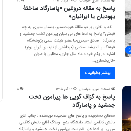
شمشاد امیری خراسانی
۲۰ مرداد ۱۳۹۶
۱۹
پاسخ به مقاله دروغین «پاسارگاد ساختهٔ
یهودیان یا ایرانیان»
نقد و نظری بر دو مقالهٔ هویت‌ستیز، باستان‌ستیزی به چه
قیمتی؟ پاسخ به ادعا های بی بنیان پیرامون تخت جمشید و
پاسارگاد صادق حیدری‌نیا عضو هیئت علمی پژوهشگاه
فرهنگ و اندیشه اسلامی (برداشتی از تارنمای ایران بوم)
)
اشاره: در یکم خرداد ماه سال جاری، مطلبی با عنوان
«تاریخ‏سازی…
بیشتر بخوانید »
شمشاد امیری خراسانی
۱۴ آذر ۱۳۹۵
۸
پاسخ به گزاف گویی ها پیرامون تخت
جمشید و پاسارگاد
سخنانِ نسنجیده و پاسخ هایِ سنجیده نویسنده : جناب اقای
یاغش کاظمی استاد دانشگاه منبع: وبلاگ آقای یاغش کاظمی
مروری بر ادعا های نادرست پیرامون تخت جمشید و پاسارگاد