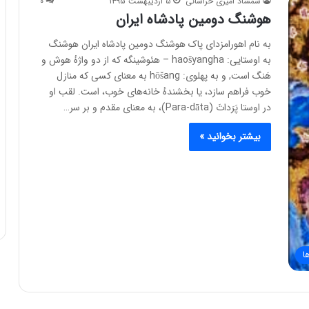
شمشاد امیری خراسانی
۵ اردیبهشت ۱۳۹۵
۰
هوشنگ دومین پادشاه ایران
به نام اهورامزدای پاک هوشنگ دومین پادشاه ایران هوشنگ
به اوستایی: haošyangha – هئوشینگه که از دو واژهٔ هوش و
هَنگ است, و به پهلوی: hōšang به معنای کسی که منازل
خوب فراهم سازد، یا بخشندهٔ خانه‌های خوب، است. لقب او
در اوستا پَرَداتَ (Para-dāta)، به معنای مقدم و بر سر…
بیشتر بخوانید »
ا