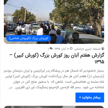
کوروش بزرگ (کوروش شناسی)
شمشاد امیری خراسانی
۱۰ آبان ۱۳۹۵
۰
گزارش هفتم آبان روز کورش بزرگ (کورش کبیر) –
۱۳۹۵
بسیار خشنودیم که امسال هم در پیشگاه پدر ایرانزمین و ایران دوستان بودیم
(پارسیان دژ) هفتم آبان هر سال بزرگداشت کورش بزرگ (کورش کبیر) اولین
شاه سلسه ی هخامنشی است. شاهی که با منشور صلح اش در جهان
شناخته می شود. بسم الله الرّحمن الرّحیموَ یَسئَلُونَکَ عَن ذِی القَرنِین… در…
بیشتر بخوانید »