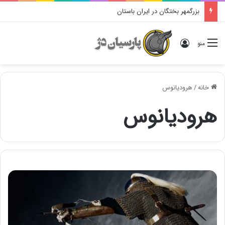
بزرگمهر بختگان در ایران باستان
ورود
منو
خانه
/
هرودیانوس
هرودیانوس