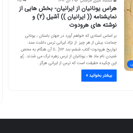
شمشاد امیری خراسانی
۴ دی ۱۳۹۲
۳۵
هراس یونانیان از ایرانیان- بخش هایی از
نمایشنامه (( ایرانیان )) آشیل (۲) و
نوشته های هرودوت
بر اساس اسنادی که خواهم آورد در جهان باستان ، یونانی
جماعت بیش از هر چیز از نژاد ایرانی ترس داشت.سند:
تواریخ هرودوت-کتاب ششم-بند ۱۱۲(…تا آن هنگام به محض
شنیدن نام ماد ها ، یونانیان از ترس زهره ترک می شدند…)و
این چکیده حقیقت است که ترس از ایرانی هرگز…
ن
بیشتر بخوانید »