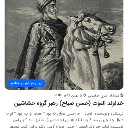
ایران در دوران معاصر
شمشاد امیری خراسانی
۵ بهمن ۱۳۹۶
۲۳
خداوند الموت (حسن صباح) رهبر گروه حشاشین
فرستنده ونویسنده :ضیاء – ط حسن صباح که بود ؟ هدف او چه بود ؟ او به
دنبال چه چیزی بود ؟ چرا فرقه باطنی (حشاشین) تشکیل شد ؟ پل آمیر
نویسنده کتابِ خداوند الموت ( حسن صباح ) می باشد و این کتاب توسط