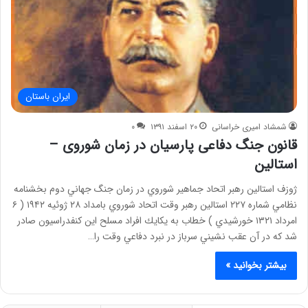
ایران باستان
شمشاد امیری خراسانی
۲۰ اسفند ۱۳۹۱
۰
قانون جنگ دفاعی پارسيان در زمان شوروی –
استالین
ژوزف استالين رهبر اتحاد جماهير شوروي در زمان جنگ جهاني دوم بخشنامه
نظامي شماره ۲۲۷ استالين رهبر وقت اتحاد شوروي بامداد ۲۸ ژوئيه ۱۹۴۲ ( ۶
امرداد ۱۳۲۱ خورشيدي ) خطاب به يكايك افراد مسلح اين كنفدراسيون صادر
شد كه در آن عقب نشيني سرباز در نبرد دفاعي وقت را…
بیشتر بخوانید »