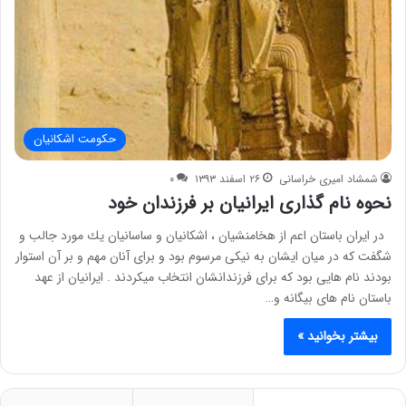
حکومت اشکانیان
شمشاد امیری خراسانی
۲۶ اسفند ۱۳۹۳
۰
نحوه ﻧﺎﻡ ﮔﺬﺍﺭﻯ ایرانیان ﺑﺮ ﻓﺮﺯﻧﺪﺍﻥ خود
ﺩﺭ ﺍﻳﺮﺍﻥ ﺑﺎﺳﺘﺎﻥ ﺍﻋﻢ ﺍﺯ ﻫﺨﺎﻣﻨﺸﻴﺎﻥ ، ﺍﺷﻜﺎﻧﻴﺎﻥ ﻭ ﺳﺎﺳﺎﻧﻴﺎﻥ ﻳﻚ ﻣﻮﺭﺩ ﺟﺎﻟﺐ ﻭ
ﺷﮕﻔﺖ ﻛﻪ ﺩﺭ ﻣﻴﺎﻥ ﺍﻳﺸﺎﻥ ﺑﻪ ﻧﻴﻜﻰ ﻣﺮﺳﻮﻡ ﺑﻮﺩ ﻭ ﺑﺮﺍﻯ ﺁﻧﺎﻥ ﻣﻬﻢ ﻭ ﺑﺮ ﺁﻥ ﺍﺳﺘﻮﺍﺭ
ﺑﻮﺩﻧﺪ ﻧﺎﻡ ﻫﺎﻳﻰ ﺑﻮﺩ ﻛﻪ ﺑﺮﺍﻯ ﻓﺮﺯﻧﺪﺍﻧﺸﺎﻥ ﺍﻧﺘﺨﺎﺏ ﻣﻴﻜﺮﺩﻧﺪ . ﺍﻳﺮﺍﻧﻴﺎﻥ ﺍﺯ ﻋﻬﺪ
ﺑﺎﺳﺘﺎﻥ ﻧﺎﻡ ﻫﺎﻯ ﺑﻴﮕﺎﻧﻪ ﻭ…
بیشتر بخوانید »