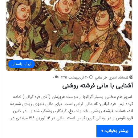
ایران باستان
شمشاد امیری خراسانی
۲۰ اردیبهشت ۱۳۹۱
۰
آشنایی با مانی فرشته روشنی
امروز هم مطلبی بسیار گرانبها از دوست عزیزمان (آقای فره کیانی) اماده
کرده ایم فره کیانی-نام مانی آرامی است. برای مانی نامهای زیادی شمرده
اند، همانند فرشته روشنی، خداوند، بغ، کردگار، روشنگر، شاه و …در لاتین
قوربیقوس و در یونانی کوپریکوس است. مانی در ۱۴ آوریل ۲۱۶ میلادی در…
بیشتر بخوانید »