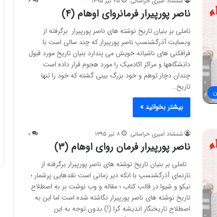
شمشاد امیری خراسانی
۲۵ تیر ۱۳۹۵
۶
ناصر پورپیرار فرمانروای اوهام (۴)
تاملی بر بنيان تاريخ نوشته های ناصر پورپيرار برگرفته از
وبسایت آذرگشنسپ ناصر پورپيرار که چند سالی است با
فرافکنی های ناشيانه خويش می پندارد بنيان تاريخ مورد قبول
دانشگاهها و مراکز اکادميک را مورد هجوم قرار داده است
چندان دچار توهم و خود بزرگ بينی گشته که خود را تنها
تاريخ…
ن
بیشتر بخوانید »
شمشاد امیری خراسانی
۸ تیر ۱۳۹۵
۰
ناصر پورپیرار فرمان روای اوهام (۳)
تاملی بر بنيان تاريخ نوشته های ناصر پورپيرار برگرفته از
تارنمای آذرگشنسپ با انکه دير زمانی است نقدهايی پرشمار ؛
نيکو و شيوا در قالب کتاب ؛ مقاله و وب نوشت بر به اصطلاح
تاريخ نوشته های ناصر پورپيرار نگاشته شده است اما اين به
اصطلاح تاريخنگار انديشه گرا (!) بدون توجه به اين