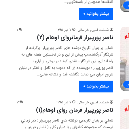
انتقادها همچنان از پاسخگويی…
ن
بیشتر بخوانید »
شمشاد امیری خراسانی
۷ تیر ۱۳۹۵
۱
ناصر پورپیرار فرمانروای اوهام (۲)
تاملی بر بنيان تاريخ نوشته های ناصر پورپيرار برگرفته از
تارنگار آذرگشنسپ پيش از اين و در نخستين هفته های به
راه اندازی اين تارنگار ؛ نقدی کوتاه بر برخی از ارای ؛
ناصر پورپيرار ؛ نويسنده ای که دعوت به تامل و تفکر در بنيان
تاريخ ايران می نمايد نگاشته شد و نشانه هايی…
ن
بیشتر بخوانید »
شمشاد امیری خراسانی
۷ تیر ۱۳۹۵
۳
ناصر پورپیرار فرمان روای اوهام(۱)
تاملي بر بنيان تاريخی نوشته هاي ناصر پورپيرار : دير زماني
نيست که مجموعه کتابهايي با عنوان کلي ( تاملي دربنيان