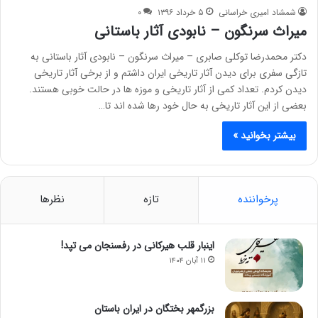
شمشاد امیری خراسانی
۵ خرداد ۱۳۹۶
۰
ميراث سرنگون – نابودی آثار باستانی
دكتر محمدرضا توكلى صابرى – ميراث سرنگون – نابودی آثار باستانی به
تازگى سفرى براى ديدن آثار تاريخى ايران داشتم و از برخى آثار تاريخى
ديدن كردم. تعداد كمى از آثار تاريخى و موزه ها در حالت خوبى هستند.
بعضى از اين آثار تاريخى به حال خود رها شده اند تا…
بیشتر بخوانید »
پرخواننده
تازه
نظرها
اینبار قلب هیرکانی در رفسنجان می تپد!
۱۱ آبان ۱۴۰۴
بزرگمهر بختگان در ایران باستان