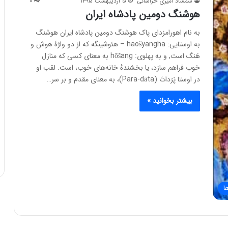
شمشاد امیری خراسانی
۵ اردیبهشت ۱۳۹۵
۰
هوشنگ دومین پادشاه ایران
به نام اهورامزدای پاک هوشنگ دومین پادشاه ایران هوشنگ
به اوستایی: haošyangha – هئوشینگه که از دو واژهٔ هوش و
هَنگ است, و به پهلوی: hōšang به معنای کسی که منازل
خوب فراهم سازد، یا بخشندهٔ خانه‌های خوب، است. لقب او
در اوستا پَرَداتَ (Para-dāta)، به معنای مقدم و بر سر…
بیشتر بخوانید »
ا