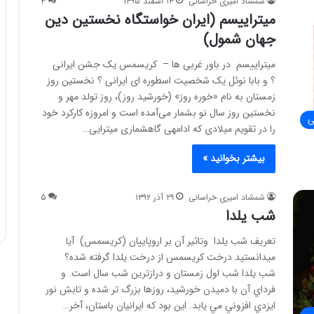
شمشاد امیری خراسانی
۱۳ اسفند ۱۳۹۵
۳
میتراییسم (ایران خواستگاه نخستین دین
جهان شمول)
میتراییسم در باور غربی ها – کریسمس یک جشن ایرانی
؟ و بابا نوئل یک شخصیت اسطوره ای ایرانی ؟ نخستین روز
زمستان به نام «خوره روز» (خورشید روز)، روز تولد مهر و
نخستین روز سال نو بشمار می‌آمده است و امروزه کارکرد خود
ی
را در تقویم میلادی که ادامه­ی گاهشماری میترایی…
بیشتر بخوانید »
شمشاد امیری خراسانی
۲۹ آذر ۱۳۹۲
۵
شب یلدا
تعریف شب یلدا وتاثیر آن بر اروپاییان (کریسمس) آیا
میدانستید درخت كريسمس از درخت يلدا گرفته شده؟
شب يلدا شب اول زمستان و درازترين شب سال است. و
فرداي آن با دميدن خورشيد، روزها بزرگ تر شده و تابش نور
ايزدي افزوني مي يابد. اين بود که ايرانيان باستان، آخر…