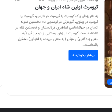
شمشاد امیری خراسانی
۱۷ اردیبهشت ۱۳۹۴
۹
کیومرث اولین شاه ایران و جهان
به نام یزدان پاک کیومرث یا گیومرث در فارسی، گیومرت یا
گیومرد در پهلوی، گَیومَرَتَن در اوستایی نام نخستین نمونه
انسان در جهانشناسی اساطیری مَزدَیَسنیان و نخستین شاه در
شاهنامه است.گیومرث در زبان اوستایی از دو جز گَیو (به
معنی زندگانی) و مَرَتَن (به معنی میرنده یا فناپذیر) تشکیل
یافته‌است.…
بیشتر بخوانید »
ی