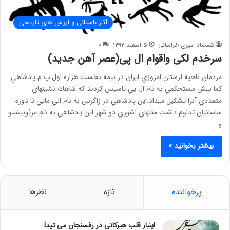
آثار باستانی و ارزش های تاریخی
شمشاد امیری خراسانی
۵ اسفند ۱۳۹۲
۰
سرخدم لكی واقوام ال پی(عصر آهن جديد)
مردمان ناحيه لرستان امروزي ايران در نيمه نخست هزاره اول پ م پادشاهي
كما بيش مستحكمي به نام ال پي تاسيس كردند كه شاهك نشينهاي
متعددي آنرا تشكيل ميداد.اين پادشاهي در زاگرس به نام الي مايي تا دوره
ساسانيان تداوم داشت.متنهاي آشوري دو شهر اين پادشاهي به نام مرئوبيشتو
و…
بیشتر بخوانید »
پرخواننده
تازه
نظرها
اینبار قلب هیرکانی در رفسنجان می تپد!