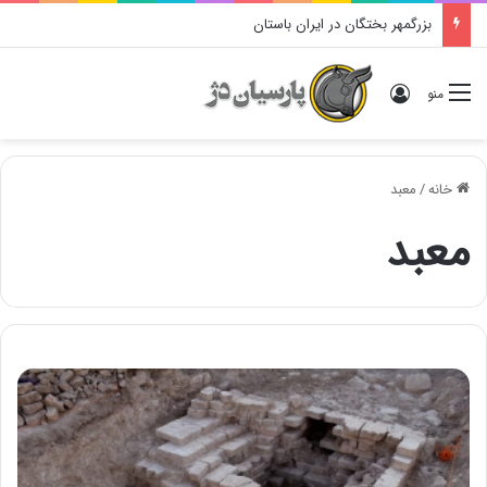
بزرگمهر بختگان در ایران باستان
ورود
منو
خانه
/
معبد
معبد