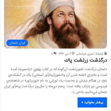
ایران باستان
شمشاد امیری خراسانی
۶ دی ۱۳۹۲
۸
درگذشت زرتشت پاك
داستان درگذشت اشوزرتشت آن‌گونه كه در كتاب پهلوي «زادسپرم» آمده
است و ماجراي كشته شدن آن وخشورِ(پيام‌آور آسماني) پاك در آتشكده‌ي
بلخ، در هنگام نيايش و به‌دست يك توراني به نام «توربراتور» در شاهنامه‌ي
فردوسي نيز بازتاب يافته است. پنجم دي‌ماه را سال‌روز درگذشت پيام‌آور ايران
باستان مي‌دانيم، يادش را…
بیشتر بخوانید »