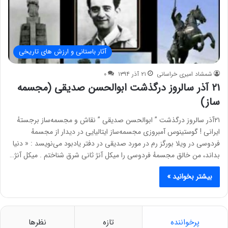
آثار باستانی و ارزش های تاریخی
شمشاد امیری خراسانی
۲۱ آذر ۱۳۹۴
۰
۲۱ آذر سالروز درگذشت ﺍﺑﻮﺍﻟﺤﺴﻦ ﺻﺪﯾﻘﯽ (مجسمه
ساز)
۲۱ﺁﺫﺭ ﺳﺎﻟﺮﻭﺯ ﺩﺭﮔﺬﺷﺖ ” ﺍﺑﻮﺍﻟﺤﺴﻦ ﺻﺪﯾﻘﯽ ” ﻧﻘﺎﺵ ﻭ ﻣﺠﺴﻤﻪﺳﺎﺯ ﺑﺮﺟﺴﺘﻪٔ
ﺍﯾﺮﺍﻧﯽ ! ﮔﻮﺳﺘﯿﻨﻮﺱ ﺁﻣﺒﺮﻭﺯﯼ ﻣﺠﺴﻤﻪﺳﺎﺯ ﺍﯾﺘﺎﻟﯿﺎﯾﯽ ﺩﺭ ﺩﯾﺪﺍﺭ ﺍﺯ ﻣﺠﺴﻤﻪٔ
ﻓﺮﺩﻭﺳﯽ ﺩﺭ ﻭﯾﻼ ﺑﻮﺭﮔﺰ ﺭﻡ ﺩﺭ ﻣﻮﺭﺩ ﺻﺪﯾﻘﯽ ﺩﺭ ﺩﻓﺘﺮ ﯾﺎﺩﺑﻮﺩ ﻣﯽﻧﻮﯾﺴﺪ : ‏« ﺩﻧﯿﺎ
ﺑﺪﺍﻧﺪ، ﻣﻦ ﺧﺎﻟﻖ ﻣﺠﺴﻤﻪٔ ﻓﺮﺩﻭﺳﯽ ﺭﺍ ﻣﯿﮑﻞ ﺁﻧﮋ ﺛﺎﻧﯽ ﺷﺮﻕ ﺷﻨﺎﺧﺘﻢ . ﻣﯿﮑﻞ ﺁﻧﮋ…
بیشتر بخوانید »
پرخواننده
تازه
نظرها