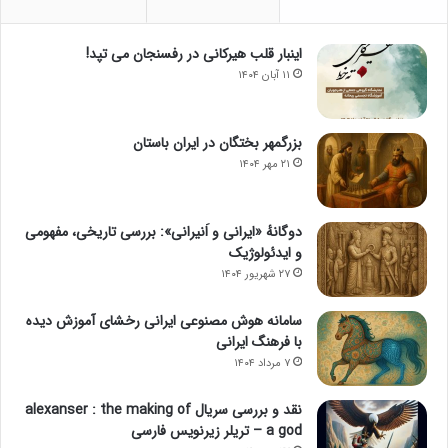
اینبار قلب هیرکانی در رفسنجان می تپد!
۱۱ آبان ۱۴۰۴
بزرگمهر بختگان در ایران باستان
۲۱ مهر ۱۴۰۴
دوگانهٔ «ایرانی و اَنیرانی»: بررسی تاریخی، مفهومی
و ایدئولوژیک
۲۷ شهریور ۱۴۰۴
سامانه هوش مصنوعی ایرانی رخشای آموزش دیده
با فرهنگ ایرانی
۷ مرداد ۱۴۰۴
نقد و بررسی سریال alexanser : the making of
a god – تریلر زیرنویس فارسی