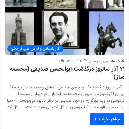
آثار باستانی و ارزش های تاریخی
شمشاد امیری خراسانی
۲۱ آذر ۱۳۹۴
۰
۲۱ آذر سالروز درگذشت ﺍﺑﻮﺍﻟﺤﺴﻦ ﺻﺪﯾﻘﯽ (مجسمه
ساز)
۲۱ﺁﺫﺭ ﺳﺎﻟﺮﻭﺯ ﺩﺭﮔﺬﺷﺖ ” ﺍﺑﻮﺍﻟﺤﺴﻦ ﺻﺪﯾﻘﯽ ” ﻧﻘﺎﺵ ﻭ ﻣﺠﺴﻤﻪﺳﺎﺯ ﺑﺮﺟﺴﺘﻪٔ
ﺍﯾﺮﺍﻧﯽ ! ﮔﻮﺳﺘﯿﻨﻮﺱ ﺁﻣﺒﺮﻭﺯﯼ ﻣﺠﺴﻤﻪﺳﺎﺯ ﺍﯾﺘﺎﻟﯿﺎﯾﯽ ﺩﺭ ﺩﯾﺪﺍﺭ ﺍﺯ ﻣﺠﺴﻤﻪٔ
ﻓﺮﺩﻭﺳﯽ ﺩﺭ ﻭﯾﻼ ﺑﻮﺭﮔﺰ ﺭﻡ ﺩﺭ ﻣﻮﺭﺩ ﺻﺪﯾﻘﯽ ﺩﺭ ﺩﻓﺘﺮ ﯾﺎﺩﺑﻮﺩ ﻣﯽﻧﻮﯾﺴﺪ : ‏« ﺩﻧﯿﺎ
ﺑﺪﺍﻧﺪ، ﻣﻦ ﺧﺎﻟﻖ ﻣﺠﺴﻤﻪٔ ﻓﺮﺩﻭﺳﯽ ﺭﺍ ﻣﯿﮑﻞ ﺁﻧﮋ ﺛﺎﻧﯽ ﺷﺮﻕ ﺷﻨﺎﺧﺘﻢ . ﻣﯿﮑﻞ ﺁﻧﮋ…
بیشتر بخوانید »