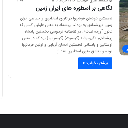
شمشاد امیری خراسانی
۲۱ خرداد ۱۳۹۶
۴
نگاهی بر اسطوره های ایران زمین
نخستين دودمان فرمانروا در تاريخ اساطيرى و حماسى ايران
زمين «پيشداديان» بودند. پيشداد به معنى «اولين کسى که
قانون آورده است». در شاهنامه فردوسى نخستين پادشاه
پيشدادى «گيومرث» (کيومرث) (کيومرس) بود که در متون
اوستايى و باستانى نخستين انسان آريايى و اولين فرمانروا
ی
بوده و مطابق متون اساطيرى بعد از…
بیشتر بخوانید »