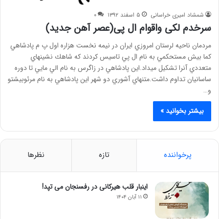
شمشاد امیری خراسانی
۵ اسفند ۱۳۹۲
۰
سرخدم لكی واقوام ال پی(عصر آهن جديد)
مردمان ناحيه لرستان امروزي ايران در نيمه نخست هزاره اول پ م پادشاهي
كما بيش مستحكمي به نام ال پي تاسيس كردند كه شاهك نشينهاي
متعددي آنرا تشكيل ميداد.اين پادشاهي در زاگرس به نام الي مايي تا دوره
ساسانيان تداوم داشت.متنهاي آشوري دو شهر اين پادشاهي به نام مرئوبيشتو
و…
بیشتر بخوانید »
پرخواننده
تازه
نظرها
اینبار قلب هیرکانی در رفسنجان می تپد!
۱۱ آبان ۱۴۰۴