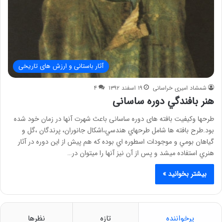
آثار باستانی و ارزش های تاریخی
شمشاد امیری خراسانی
۱۹ اسفند ۱۳۹۲
۴
هنر بافندگي دوره ساسانی
طرحها وكيفيت بافته های دوره ساسانی باعث شهرت آنها در زمان خود شده
بود.طرح بافته ها شامل طرحهاي هندسي،اشكال جانوران، پرندگان ،گل و
گياهان بومي و موجودات اسطوره اي بوده كه هم پيش از اين دوره در آثار
هنري استفاده ميشد و پس از آن نيز آنها را ميتوان در…
بیشتر بخوانید »
پرخواننده
تازه
نظرها