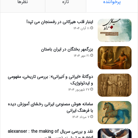
پرخواننده
تازه
نظرها
اینبار قلب هیرکانی در رفسنجان می تپد!
۱۱ آبان ۱۴۰۴
بزرگمهر بختگان در ایران باستان
۲۱ مهر ۱۴۰۴
دوگانهٔ «ایرانی و اَنیرانی»: بررسی تاریخی، مفهومی
و ایدئولوژیک
۲۷ شهریور ۱۴۰۴
سامانه هوش مصنوعی ایرانی رخشای آموزش دیده
با فرهنگ ایرانی
۷ مرداد ۱۴۰۴
نقد و بررسی سریال alexanser : the making of
a god – تریلر زیرنویس فارسی