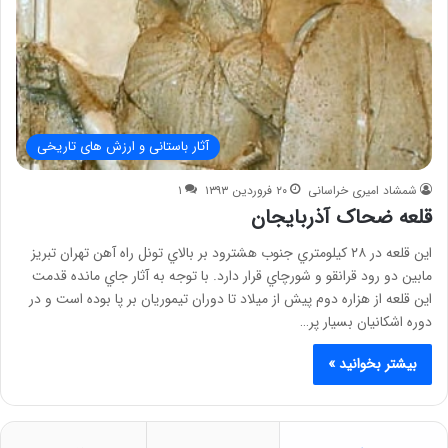
آثار باستانی و ارزش های تاریخی
شمشاد امیری خراسانی
۲۰ فروردین ۱۳۹۳
۱
قلعه ضحاک آذربايجان
اين قلعه در ۲۸ كيلومتري جنوب هشترود بر بالاي تونل راه آهن تهران تبريز
مابين دو رود قرانقو و شورچاي قرار دارد. با توجه به آثار جاي مانده قدمت
اين قلعه از هزاره دوم پيش از ميلاد تا دوران تيموريان بر پا بوده است و در
دوره اشكانيان بسيار پر…
بیشتر بخوانید »